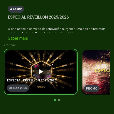
minutes,
6
A assitir
seconds
ESPECIAL RÉVEILLON 2025/2026
O ano acaba e os votos de renovação surgem numa das noites mais
mágicas do Arquipélago da Madeira. Feliz 2026!
Saber mais
2 vídeos
#anonovo #happynewyear #ilhadamadeira #naminhaterratv
ESPECIAL RÉVEILLON 2025/2026
User
31 Dec 2025
PROMO
❤️
2025-12-31 20:53:24
User