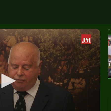
7 
PARL
-
PARLAMENTO NA COMUNIDADE - SÃO
PORT
VICENTE
31 O
21 Nov 2025