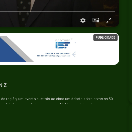
PUBLICIDADE
NIZ
 da região, um evento que trás ao cima um debate sobre como os 50
ributos para valorizar um marco histórico e abrir portas aos
 parlamentares.