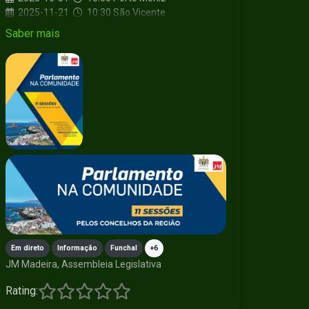
2025-11-21
10:30
São Vicente
2026-01-22
10:30
Santana
Saber mais
2026-02-27
10:30
Calheta
2026-04-17
10:30
Machico
2026-05-08
10:30
Ponta do Sol
2026-06-05
10:30
Ribeira Brava
Em direto
Informação
Funchal
+6
JM Madeira, Assembleia Legislativa
Rating: