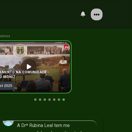
https://peticaopublica.com/pview.asp
x?pi=movimentojuristasap
2026-05-25 12:05:15
User
vídeos
Este parece o ursinho gummy só falta
ser verde
2026-06-05 11:15:59
User
esse jovem falou bem, parabens
AMENTO NA COMUNIDADE -
O MONIZ
2026-06-05 11:58:47
ct 2025
User
Ninguém do curral fala? Ou quinta
grande?
2026-06-05 12:09:37
User
A Drª Rubina Leal tem me