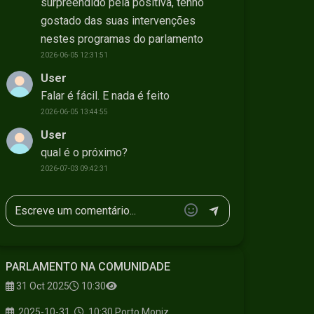
surpreendido pela positiva, tenho
gostado das suas intervenções
nestes programas do parlamento
2026-06-05 12:31:51
User
Falar é fácil. E nada é feito
2026-06-05 13:44:55
User
qual é o próximo?
2026-07-03 09:42:31
PARLAMENTO NA COMUNIDADE
31 Oct 2025
10:30
2025-10-31
10:30
Porto Moniz