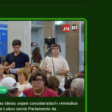
2+
05 Jun 2
7:45
 ideias sejam considaradas!» reivindica
Celso 
de Lobos neste Parlamento da
Mobili