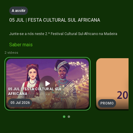
hours,
14
A assitir
minutes,
24
05 JUL | FESTA CULTURAL SUL AFRICANA
seconds
Junte-se a nós neste 2.º Festival Cultural Sul-Africano na Madeira
Saber mais
#festaculturalsulafricana #naminhaterratv
2 vídeos
05 JUL | FESTA CULTURAL SUL
AFRICANA
05 Jul 2026
PROMO