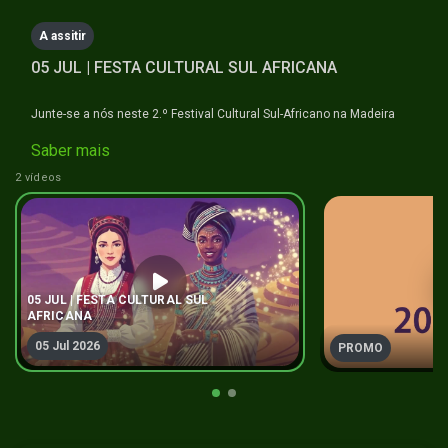
hours,
14
A assitir
minutes,
24
05 JUL | FESTA CULTURAL SUL AFRICANA
seconds
Junte-se a nós neste 2.º Festival Cultural Sul-Africano na Madeira
Saber mais
#festaculturalsulafricana #naminhaterratv
2 vídeos
05 JUL | FESTA CULTURAL SUL
AFRICANA
05 Jul 2026
PROMO