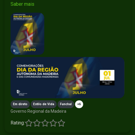
2026-07-01
17:55
Missa Solene e Te Deum
Saber mais
2026-07-01
20:30
Concerto Comemorativo
Em direto
Estilo de Vida
Funchal
+6
Governo Regional da Madeira
Rating: