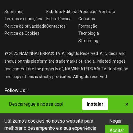
Sobre nós
Estatuto Editorial
Produção
Ver
Lista
Termos e condições
Ficha Técnica
Cenários
Política de privacidade
Contactos
Formação
Política de Cookies
Tecnologia
Streaming
© 2025 NAMINHATERRA® TV. All Rights Reserved. All videos and
shows on this platform are trademarks of, and all related images
and content are the property of, NAMINHATERRA® TV. Duplication
and copy of this is strictly prohibited. All rights reserved.
Follow Us :
×
Descarregue a nossa app!
Instalar
Utilizamos cookies no nosso website para
Negar
NAMINHATERRA® TV
melhorar o desempenho e a sua experiência
Aceitar