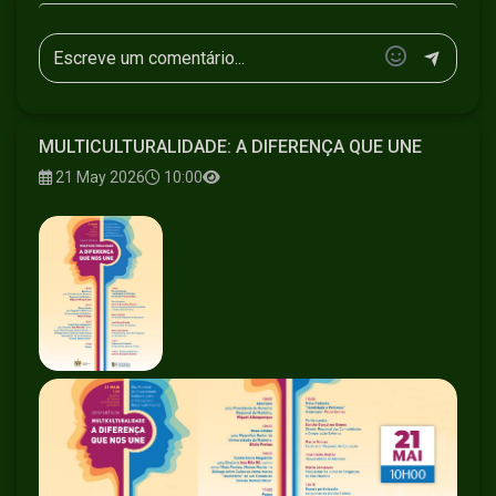
Sancho Gonçalves Gomes – Diretor Regional das
Comunidades e Cooperação Externa
Marco Gomes – Ex-diretor Regional de Educação
José Paulo Brazão – Universidade da Madeira
Marco Gonçalves – Presidente da Junta de Freguesia de São
Martinho
12h15 – Espaço participação: perguntas da plateia à mesa
MULTICULTURALIDADE: A DIFERENÇA QUE UNE
21 May 2026
10:00
#diversidadecultural #naminhaterratv