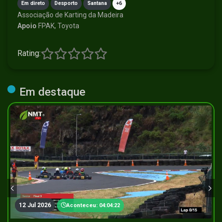
Em direto
Desporto
Santana
+6
Associação de Karting da Madeira
Apoio
FPAK, Toyota
Rating:
Em destaque
12 Jul 2026
Aconteceu: 04:04:22